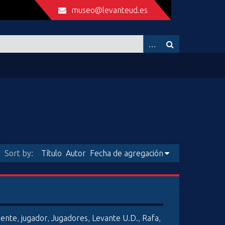
museo@levanteud.es
Sort by:
Título
Autor
Fecha de agregación
iente
,
jugador
,
Jugadores
,
Levante U.D.
,
Rafa
,