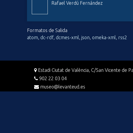
Rafael Verdú Fernández
i
n
c
i
Formatos de Salida
p
atom
,
dc-rdf
,
dcmes-xml
,
json
,
omeka-xml
,
rss2
a
l
Estadi Ciutat de València, C/San Vicente de Pa
902 22 03 04
museo@levanteud.es