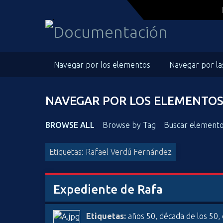
S
a
l
t
a
Navegar por los elementos
Navegar por la
r
a
l
NAVEGAR POR LOS ELEMENTOS 
c
o
n
BROWSE ALL
Browse by Tag
Buscar element
t
e
Etiquetas: Rafael Verdú Fernández
n
i
d
Expediente de Rafa
o
p
Etiquetas:
años 50
,
década de los 50
,
r