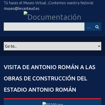
S
Tú haces el Museo Virtual. ¡Contemos nuestra historia!
a
museo@levanteud.es
l
t
a
r
a
l
c
o
n
t
VISITA DE ANTONIO ROMÁN A LAS
e
n
OBRAS DE CONSTRUCCIÓN DEL
i
d
ESTADIO ANTONIO ROMÁN
o
p
r