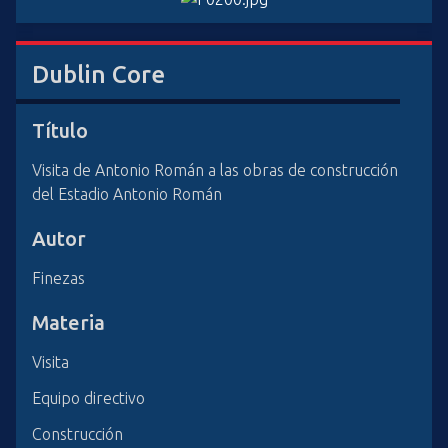
i
n
c
Dublin Core
i
p
Título
a
l
Visita de Antonio Román a las obras de construcción
del Estadio Antonio Román
Autor
Finezas
Materia
Visita
Equipo directivo
Construcción