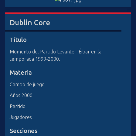
i
n
c
Dublin Core
i
p
Título
a
l
Momento del Partido Levante - Éibar en la
temporada 1999-2000.
Materia
Campo de juego
Años 2000
Partido
Jugadores
Secciones