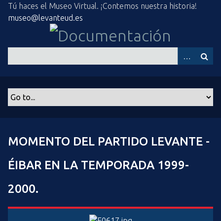
S
Tú haces el Museo Virtual. ¡Contemos nuestra historia!
a
museo@levanteud.es
l
t
a
r
a
l
c
o
n
t
MOMENTO DEL PARTIDO LEVANTE -
e
n
ÉIBAR EN LA TEMPORADA 1999-
i
d
2000.
o
p
r