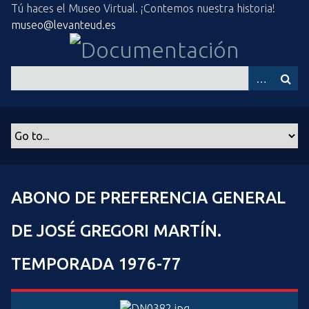
S
Tú haces el Museo Virtual. ¡Contemos nuestra historia!
a
museo@levanteud.es
l
t
a
r
a
l
c
o
n
t
ABONO DE PREFERENCIA GENERAL
e
n
DE JOSÉ GREGORI MARTÍN.
i
d
TEMPORADA 1976-77
o
p
r