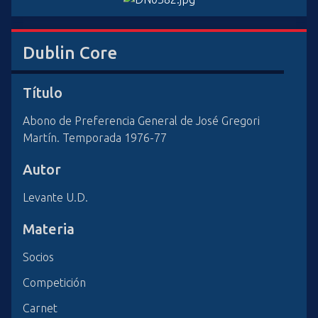
i
n
c
Dublin Core
i
p
Título
a
l
Abono de Preferencia General de José Gregori
Martín. Temporada 1976-77
Autor
Levante U.D.
Materia
Socios
Competición
Carnet