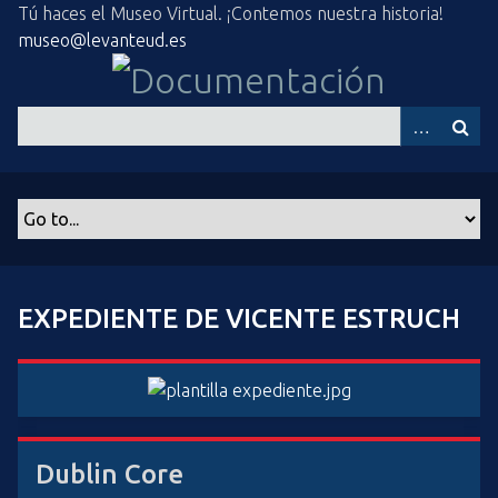
S
Tú haces el Museo Virtual. ¡Contemos nuestra historia!
a
museo@levanteud.es
l
t
a
r
a
l
c
o
n
t
EXPEDIENTE DE VICENTE ESTRUCH
e
n
i
d
o
p
Dublin Core
r