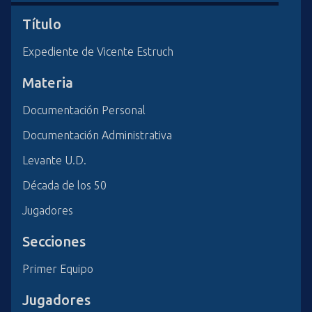
i
Título
n
c
Expediente de Vicente Estruch
i
p
Materia
a
Documentación Personal
l
Documentación Administrativa
Levante U.D.
Década de los 50
Jugadores
Secciones
Primer Equipo
Jugadores