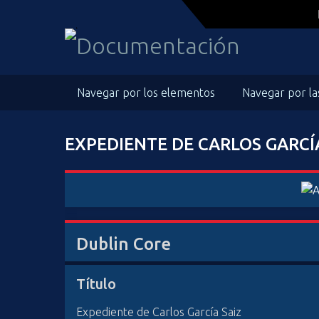
S
a
l
t
a
Navegar por los elementos
Navegar por la
r
a
l
EXPEDIENTE DE CARLOS GARCÍ
c
o
n
t
e
n
Dublin Core
i
d
o
Título
p
Expediente de Carlos García Saiz
r