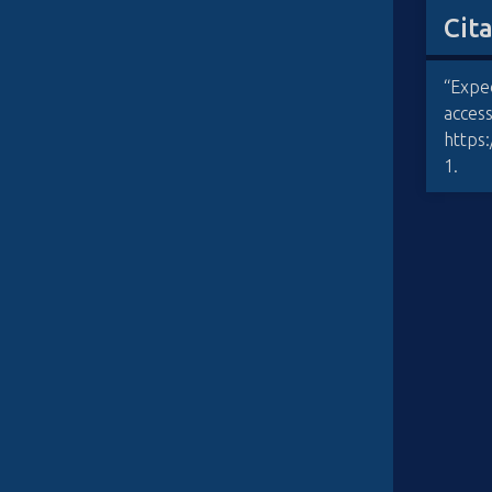
Cit
“Exped
acces
https
1
.