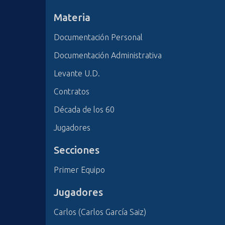
i
Materia
n
c
Documentación Personal
i
Documentación Administrativa
p
a
Levante U.D.
l
Contratos
Década de los 60
Jugadores
Secciones
Primer Equipo
Jugadores
Carlos (Carlos García Saiz)