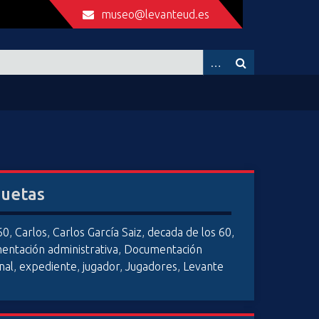
museo@levanteud.es
quetas
60
,
Carlos
,
Carlos García Saiz
,
decada de los 60
,
entación administrativa
,
Documentación
nal
,
expediente
,
jugador
,
Jugadores
,
Levante