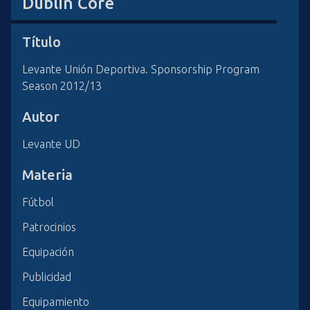
Dublin Core
i
n
Título
c
i
Levante Unión Deportiva. Sponsorship Program
p
Season 2012/13
a
l
Autor
Levante UD
Materia
Fútbol
Patrocinios
Equipación
Publicidad
Equipamiento