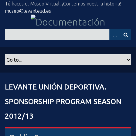
S
Tú haces el Museo Virtual. ¡Contemos nuestra historia!
a
museo@levanteud.es
l
t
a
r
a
l
c
o
n
t
LEVANTE UNIÓN DEPORTIVA.
e
n
SPONSORSHIP PROGRAM SEASON
i
d
2012/13
o
p
r