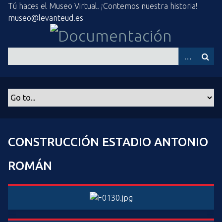
S
Tú haces el Museo Virtual. ¡Contemos nuestra historia!
a
museo@levanteud.es
l
t
a
r
a
l
c
o
n
t
CONSTRUCCIÓN ESTADIO ANTONIO
e
n
ROMÁN
i
d
o
p
r