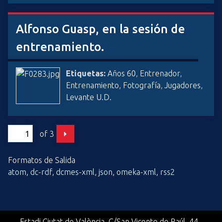
Alfonso Guasp, en la sesión de
entrenamiento.
Etiquetas:
Años 60
,
Entrenador
,
Entrenamiento
,
Fotografía
,
Jugadores
,
Levante U.D.
of 3
Formatos de Salida
atom
,
dc-rdf
,
dcmes-xml
,
json
,
omeka-xml
,
rss2
Estadi Ciutat de València, C/San Vicente de Paúl, 44