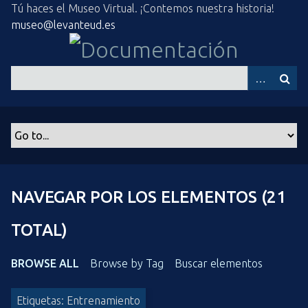
S
Tú haces el Museo Virtual. ¡Contemos nuestra historia!
a
museo@levanteud.es
l
t
a
r
a
l
c
o
n
t
NAVEGAR POR LOS ELEMENTOS (21
e
n
TOTAL)
i
d
BROWSE ALL
Browse by Tag
Buscar elementos
o
p
Etiquetas: Entrenamiento
r