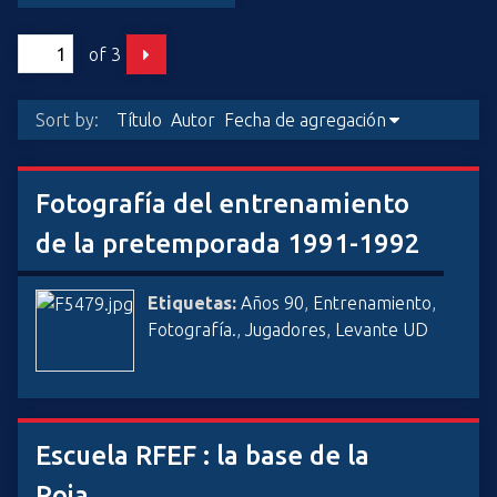
i
n
of 3
c
i
Sort by:
Título
Autor
Fecha de agregación
p
a
l
Fotografía del entrenamiento
de la pretemporada 1991-1992
Etiquetas:
Años 90
,
Entrenamiento
,
Fotografía.
,
Jugadores
,
Levante UD
Escuela RFEF : la base de la
Roja