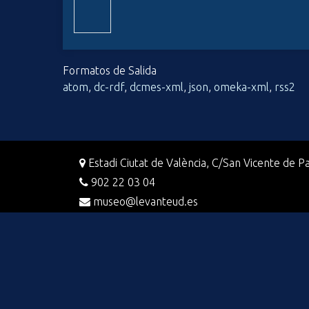
i
n
c
i
Formatos de Salida
p
atom
,
dc-rdf
,
dcmes-xml
,
json
,
omeka-xml
,
rss2
a
l
Estadi Ciutat de València, C/San Vicente de Pa
902 22 03 04
museo@levanteud.es