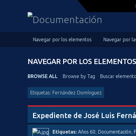
S
a
l
t
a
Navegar por los elementos
Navegar por la
r
a
l
NAVEGAR POR LOS ELEMENTOS 
c
o
n
BROWSE ALL
Browse by Tag
Buscar element
t
e
Etiquetas: Fernández Domínguez
n
i
d
Expediente de José Luis Fern
o
p
Etiquetas:
Años 60
,
Documentación
,
r