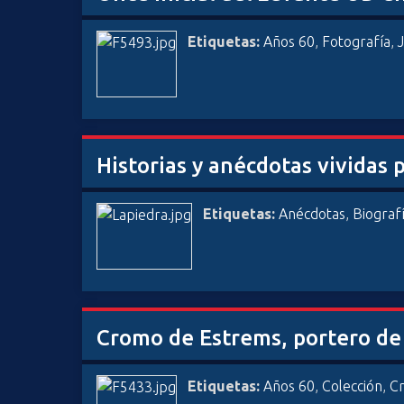
i
n
Etiquetas:
Años 60
,
Fotografía
,
c
i
p
a
l
Historias y anécdotas vividas p
Etiquetas:
Anécdotas
,
Biograf
Cromo de Estrems, portero de 
Etiquetas:
Años 60
,
Colección
,
C