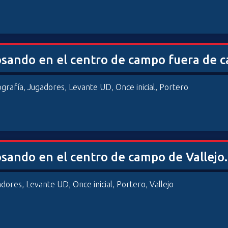
posando en el centro de campo fuera de
ografía
,
Jugadores
,
Levante UD
,
Once inicial
,
Portero
posando en el centro de campo de Vallej
adores
,
Levante UD
,
Once inicial
,
Portero
,
Vallejo