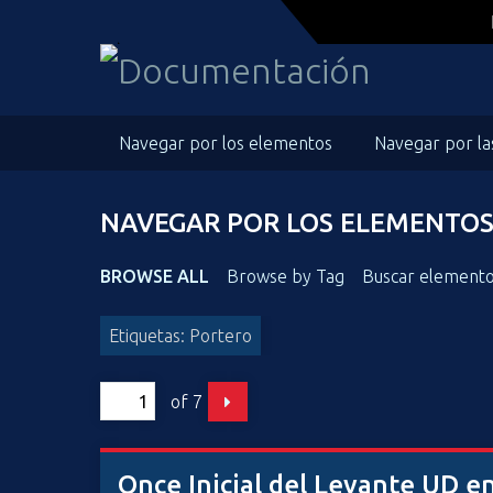
S
a
l
t
a
Navegar por los elementos
Navegar por la
r
a
l
NAVEGAR POR LOS ELEMENTOS 
c
o
n
BROWSE ALL
Browse by Tag
Buscar element
t
e
Etiquetas: Portero
n
i
of 7
d
o
p
Once Inicial del Levante UD e
r