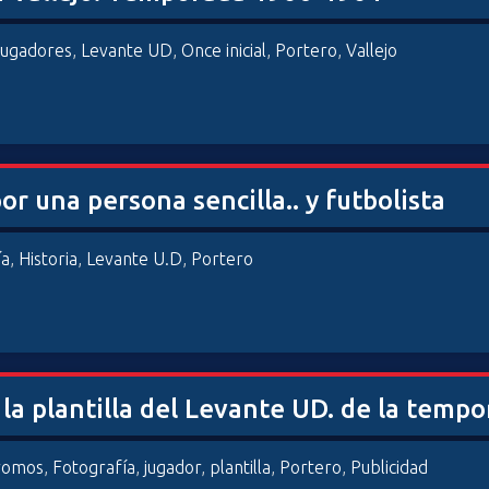
Jugadores
,
Levante UD
,
Once inicial
,
Portero
,
Vallejo
or una persona sencilla.. y futbolista
ía
,
Historia
,
Levante U.D
,
Portero
la plantilla del Levante UD. de la temp
romos
,
Fotografía
,
jugador
,
plantilla
,
Portero
,
Publicidad