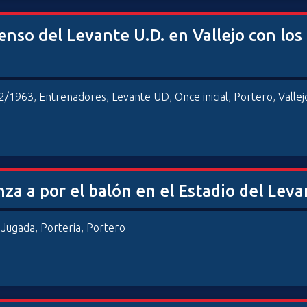
scenso del Levante U.D. en Vallejo con l
2/1963
,
Entrenadores
,
Levante UD
,
Once inicial
,
Portero
,
Vallej
nza a por el balón en el Estadio del Leva
,
Jugada
,
Porteria
,
Portero