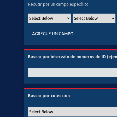
Reducir por un campo específico
i
n
c
i
p
AGREGUE UN CAMPO
a
l
Buscar por intervalo de números de ID (ejemp
Buscar por colección