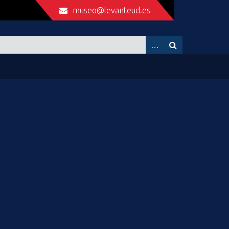
museo@levanteud.es