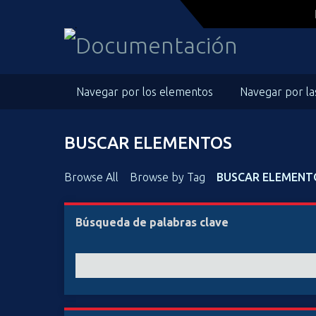
S
a
l
t
a
Navegar por los elementos
Navegar por la
r
a
l
BUSCAR ELEMENTOS
c
o
n
Browse All
Browse by Tag
BUSCAR ELEMENT
t
e
Búsqueda de palabras clave
n
i
d
o
p
r