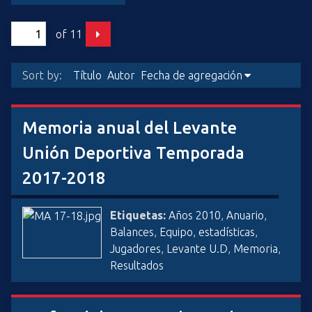
i
n
of 11
c
i
Sort by:
Título
Autor
Fecha de agregación
p
a
l
Memoria anual del Levante
Unión Deportiva Temporada
2017-2018
Etiquetas:
Años 2010
,
Anuario
,
Balances
,
Equipo
,
estadísticas
,
Jugadores
,
Levante U.D
,
Memoria
,
Resultados