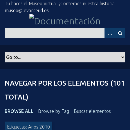
S
Tú haces el Museo Virtual. ¡Contemos nuestra historia!
a
museo@levanteud.es
l
t
a
r
a
l
c
o
n
t
NAVEGAR POR LOS ELEMENTOS (101
e
n
TOTAL)
i
d
BROWSE ALL
Browse by Tag
Buscar elementos
o
p
Etiquetas: Años 2010
r