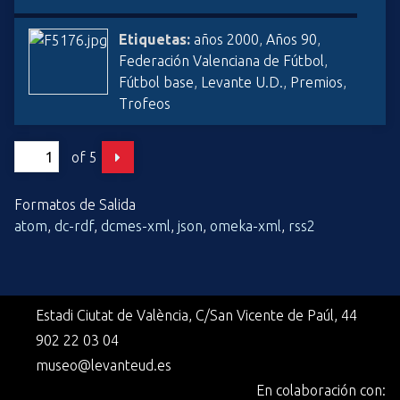
Etiquetas:
años 2000
,
Años 90
,
Federación Valenciana de Fútbol
,
Fútbol base
,
Levante U.D.
,
Premios
,
Trofeos
of 5
Formatos de Salida
atom
,
dc-rdf
,
dcmes-xml
,
json
,
omeka-xml
,
rss2
Estadi Ciutat de València, C/San Vicente de Paúl, 44
902 22 03 04
museo@levanteud.es
En colaboración con: