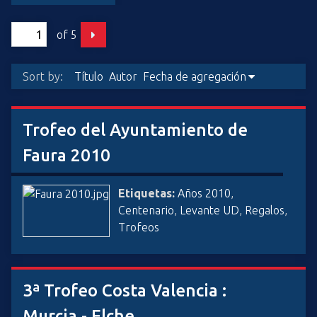
i
n
of 5
c
i
Sort by:
Título
Autor
Fecha de agregación
p
a
l
Trofeo del Ayuntamiento de
Faura 2010
Etiquetas:
Años 2010
,
Centenario
,
Levante UD
,
Regalos
,
Trofeos
3ª Trofeo Costa Valencia :
Murcia - Elche