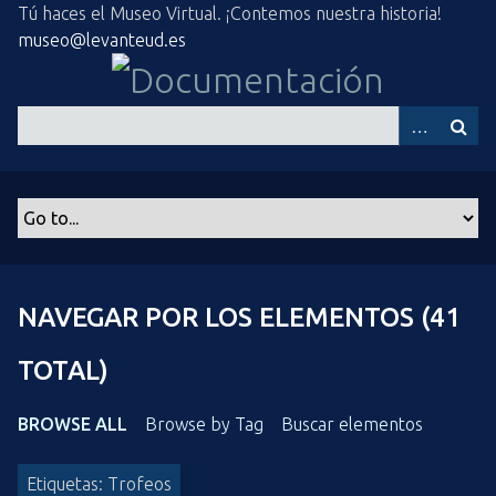
S
Tú haces el Museo Virtual. ¡Contemos nuestra historia!
a
museo@levanteud.es
l
t
a
r
a
l
c
o
n
t
NAVEGAR POR LOS ELEMENTOS (41
e
n
TOTAL)
i
d
BROWSE ALL
Browse by Tag
Buscar elementos
o
p
Etiquetas: Trofeos
r